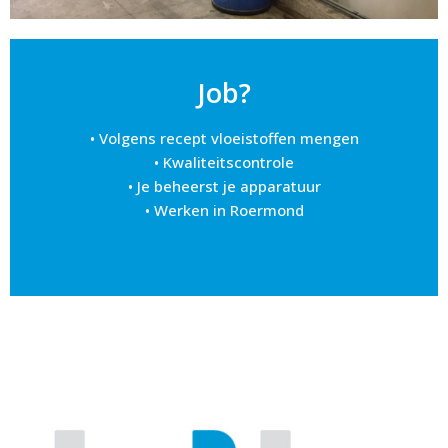
Job?
• Volgens recept vloeistoffen mengen
• Kwaliteitscontrole
• Je beheerst je apparatuur
• Werken in Roermond